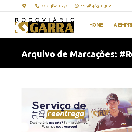
11 2482-0771
11 98483-0302
HOME
A EMPR
Arquivo de Marcações:
#R