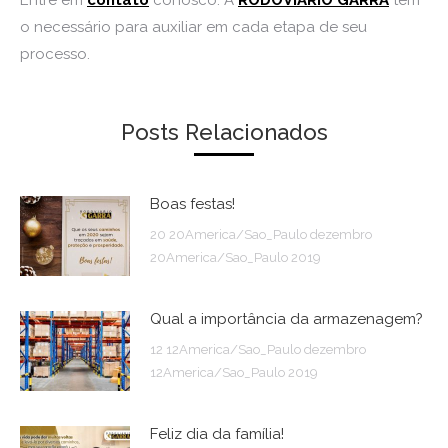
Entre em
contato
conosco. A
RODOVIÁRIO GARRA
tem
o necessário para auxiliar em cada etapa de seu
processo.
Posts Relacionados
Boas festas!
20 20America/Sao_Paulo dezembro
20America/Sao_Paulo 2019
Qual a importância da armazenagem?
12 12America/Sao_Paulo dezembro
12America/Sao_Paulo 2019
Feliz dia da família!