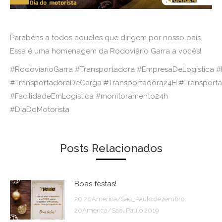
Parabéns a todos aqueles que dirigem por nosso país.
Essa é uma homenagem da Rodoviário Garra a vocês!
#RodoviarioGarra #Transportadora #EmpresaDeLogística 
#TransportadoraDeCarga #Transportadora24H #Transporta
#FacilidadeEmLogística #monitoramento24h
#DiaDoMotorista
Posts Relacionados
Boas festas!
20 20America/Sao_Paulo dezembro
20America/Sao_Paulo 2019